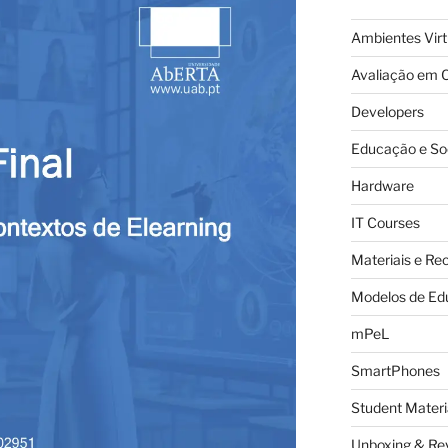
Ambientes Vir
Avaliação em C
Developers
Educação e So
Hardware
IT Courses
Materiais e Re
Modelos de Ed
mPeL
SmartPhones
Student Materi
Unboxing & Re