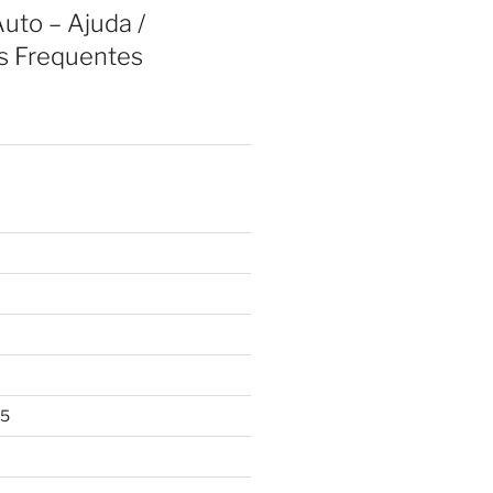
uto – Ajuda /
s Frequentes
25