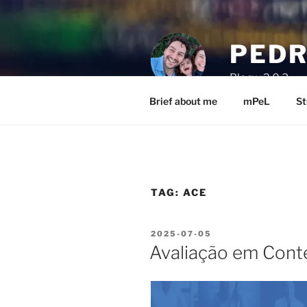
Skip
to
content
PEDR
Blog v.2.0.3
Brief about me
mPeL
St
TAG:
ACE
POSTED
2025-07-05
ON
Avaliação em Cont