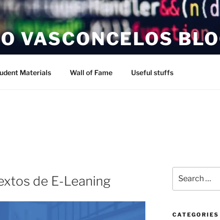
O VASCONCELOS BL
udent Materials
Wall of Fame
Useful stuffs
Search
extos de E-Leaning
for:
CATEGORIES