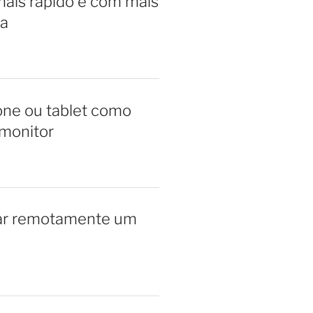
ais rápido e com mais
a
ne ou tablet como
monitor
ar remotamente um