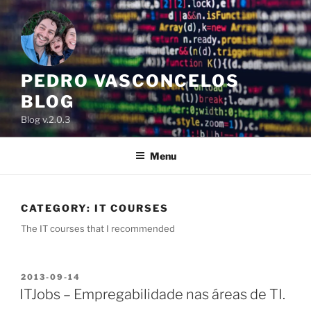
Skip
to
content
PEDRO VASCONCELOS
BLOG
Blog v.2.0.3
Menu
CATEGORY:
IT COURSES
The IT courses that I recommended
POSTED
2013-09-14
ON
ITJobs – Empregabilidade nas áreas de TI.