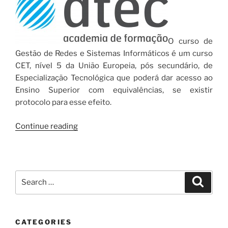
O curso de
Gestão de Redes e Sistemas Informáticos é um curso
CET, nível 5 da União Europeia, pós secundário, de
Especialização Tecnológica que poderá dar acesso ao
Ensino Superior com equivalências, se existir
protocolo para esse efeito.
“Especialização
Continue reading
Tecnológica
em
Gestão
de
Search
Search
Redes
for:
e
Sistemas
CATEGORIES
Informáticos”