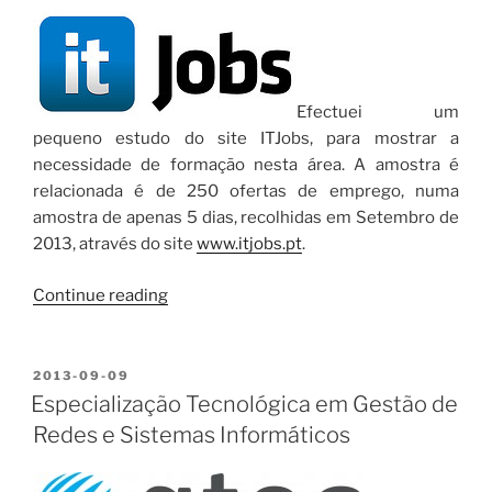
Efectuei um
pequeno estudo do site ITJobs, para mostrar a
necessidade de formação nesta área. A amostra é
relacionada é de 250 ofertas de emprego, numa
amostra de apenas 5 dias, recolhidas em Setembro de
2013, através do site
www.itjobs.pt
.
“ITJobs
Continue reading
–
Empregabilidade
nas
POSTED
2013-09-09
ON
áreas
Especialização Tecnológica em Gestão de
de
Redes e Sistemas Informáticos
TI.”