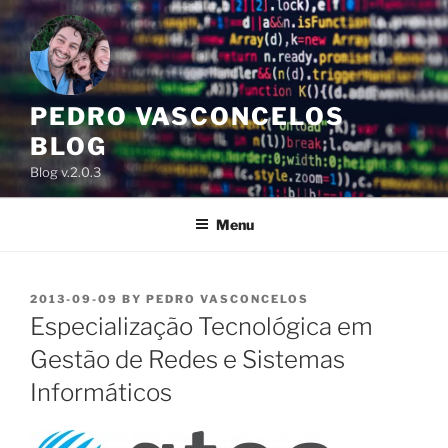
Skip
to
content
PEDRO VASCONCELOS
BLOG
Blog v.2.0.3
Menu
POSTED
2013-09-09
BY
PEDRO VASCONCELOS
ON
Especialização Tecnológica em
Gestão de Redes e Sistemas
Informáticos