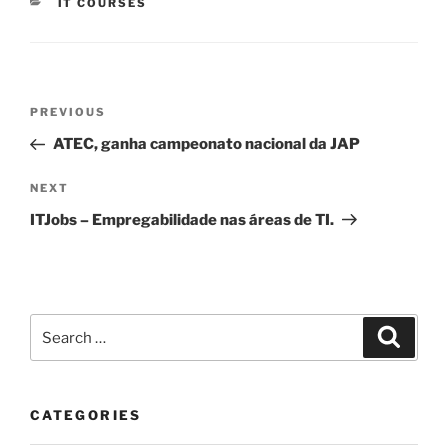
CATEGORIES
IT COURSES
Post
Previous
PREVIOUS
navigation
Post
ATEC, ganha campeonato nacional da JAP
Next
NEXT
Post
ITJobs – Empregabilidade nas áreas de TI.
Search
Search
for:
CATEGORIES