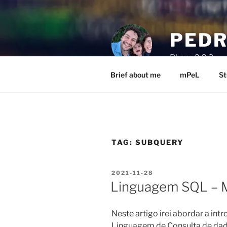
Skip
to
content
PEDR
Blog v.2.0.3
Brief about me
mPeL
St
TAG:
SUBQUERY
POSTED
2021-11-28
ON
Linguagem SQL – M
Neste artigo irei abordar a in
Linguagem de Consulta de dad