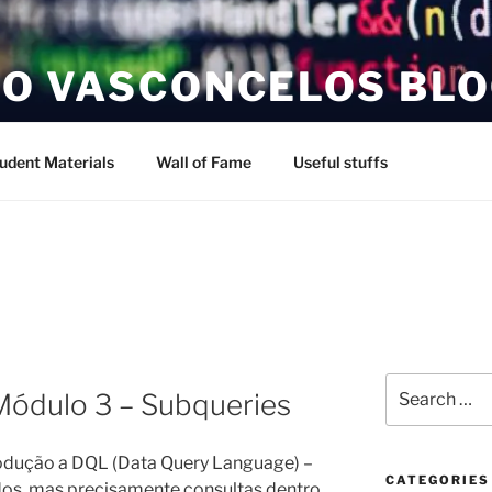
O VASCONCELOS BL
udent Materials
Wall of Fame
Useful stuffs
Search
ódulo 3 – Subqueries
for:
trodução a DQL (Data Query Language) –
CATEGORIES
os, mas precisamente consultas dentro