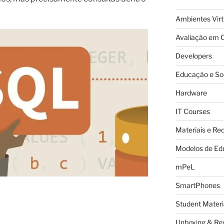
Ambientes Vir
Avaliação em C
Developers
Educação e So
Hardware
IT Courses
Materiais e Re
Modelos de Ed
mPeL
SmartPhones
Student Materi
Unboxing & Re