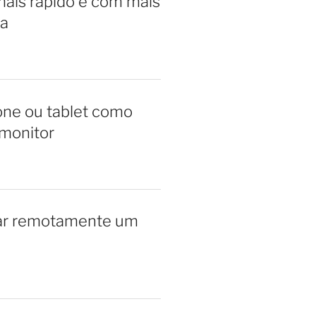
ais rápido e com mais
a
ne ou tablet como
monitor
ar remotamente um