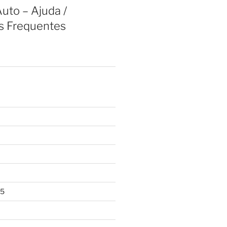
uto – Ajuda /
s Frequentes
25