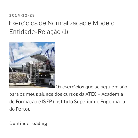
Normalização
e
POSTED
2014-12-28
ON
Modelo
Exercícios de Normalização e Modelo
Entidade-
Entidade-Relação (1)
Relação
(2)”
Os exercícios que se seguem são
para os meus alunos dos cursos da ATEC – Academia
de Formação e ISEP (Instituto Superior de Engenharia
do Porto).
“Exercícios
Continue reading
de
Normalização