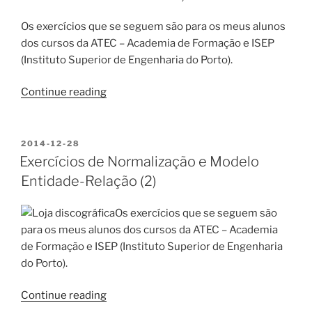
Os exercícios que se seguem são para os meus alunos
dos cursos da ATEC – Academia de Formação e ISEP
(Instituto Superior de Engenharia do Porto).
“Mais
Continue reading
Exercícios
de
Normalização
POSTED
2014-12-28
ON
e
Exercícios de Normalização e Modelo
Modelo
Entidade-Relação (2)
Entidade-
Relação
Os exercícios que se seguem são
(Por
para os meus alunos dos cursos da ATEC – Academia
ordem
de Formação e ISEP (Instituto Superior de Engenharia
crescente
do Porto).
de
dificuldade)”
“Exercícios
Continue reading
de