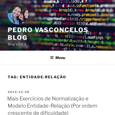
Skip
to
content
PEDRO VASCONCELOS
BLOG
Blog v.2.0.3
Menu
TAG:
ENTIDADE-RELAÇÃO
POSTED
2014-12-28
ON
Mais Exercícios de Normalização e
Modelo Entidade-Relação (Por ordem
crescente de dificuldade)